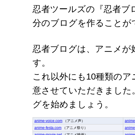
忍者ツールズの『忍者ブ
分のブログを作ることが
忍者ブログは、アニメが
す。
これ以外にも10種類の
意させていただきました
グを始めましょう。
anime-voice.com
（アニメ声）
anime
anime-festa.com
（アニメ祭り）
anime
anime-movie.net
（アニメ映画）
anime